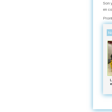
Son y
en co
Pront
No
L
e