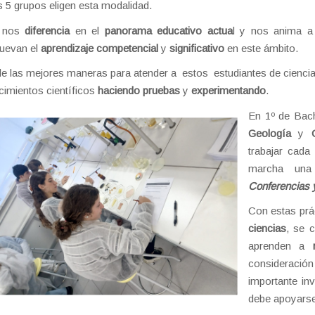
s 5 grupos eligen esta modalidad.
 nos
diferencia
en el
panorama educativo actua
l y nos anima a 
uevan el
aprendizaje competencial
y
significativo
en este ámbito.
e las mejores maneras para atender a estos estudiantes de ciencias
imientos científicos
haciendo pruebas
y
experimentando
.
En 1º de Bach
Geología
y
trabajar cada
marcha una
Conferencias y
Con estas prá
ciencias
, se 
aprenden a
consideraci
importante in
debe apoyars