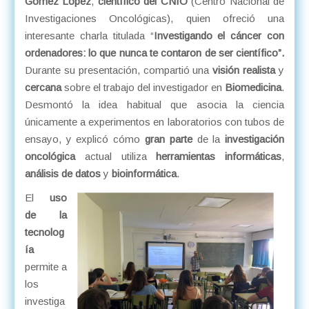
Gómez López
,
científico del CNIO
(Centro Nacional de
Investigaciones Oncológicas), quien ofreció una
interesante charla titulada “
Investigando el cáncer con
ordenadores: lo que nunca te contaron de ser científico”.
Durante su presentación, compartió una
visión realista
y
cercana
sobre el trabajo del investigador en
Biomedicina
.
Desmontó la idea habitual que asocia la ciencia
únicamente a experimentos en laboratorios con tubos de
ensayo, y explicó cómo
gran parte
de la
investigación
oncológica
actual utiliza
herramientas informáticas
,
análisis de datos
y
bioinformática
.
El
uso
de la
tecnolog
ía
permite a
los
investiga