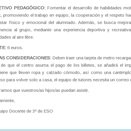
ETIVO PEDAGÓGICO:
Fomentar el desarrollo de habilidades moto
, promoviendo el trabajo en equipo, la cooperación y el respeto hac
star físico y emocional del alumnado. Además, se busca mejorar
nencia al grupo, mediante una experiencia deportiva y recreativa
dades al aire libre.
TE:
6 euros.
AS CONSIDERACIONES:
Deben traer una tarjeta de metro recargad
de que el centro asuma el pago de los billetes, se añadirá el imp
iene que lleven ropa y calzado cómodo, así como una cantimplor
so para volver solo a casa, el equipo de tutores necesita un correo c
amos que vuestros/as hijos/as puedan asistir.
tamente,
quipo Docente de 3º de ESO