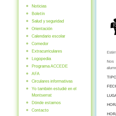
Noticias
Boletín
Salud y seguridad
Orientación
Calendario escolar
Comedor
Extracurriculares
Estim
Logopedia
Nos 
Programa ACCEDE
alumn
AFA
TIPO
Circulares informativas
FEC
Yo también estudié en el
Montserrat
LUG
Dónde estamos
HORA
Contacto
HORA