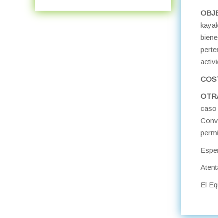
OBJ
kayak
biene
perte
activi
COS
OTR
caso 
Conv
permi
Esper
Aten
El E