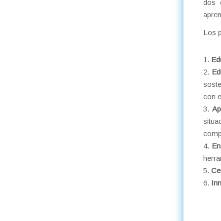
dos 
apren
Los p
Ed
Ed
sost
con e
Ap
situa
compe
En
herra
Ce
In