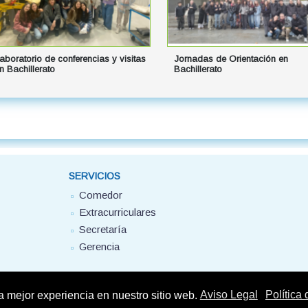
aboratorio de conferencias y visitas
Jornadas de Orientación en
n Bachillerato
Bachillerato
SERVICIOS
Comedor
Extracurriculares
Secretaría
Gerencia
la mejor experiencia en nuestro sitio web.
Aviso Legal
Política
Montserrat FUHEM 2025 - Todos los derechos reservados -
Aviso Legal
-
Política d