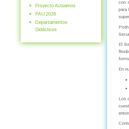
con s
Proyecto Actuamos
para 
PAU 2026
super
Departamentos
Podrá
Didácticos
Secun
El B
flexi
forma
En nu
Los d
cues
entor
Conta