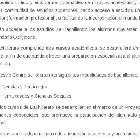
entido crítico y autonomía, dotándoles de madurez intelectual y
la continuidad de estudios superiores, dando acceso a estudios uni
ior (formación profesional), o facilitando la incorporación el mundo l
n acceder a los estudios de Bachillerato los alumnos que estén
daria Obligatoria.
achillerato comprende
dos cursos
académicos, se desarrollará en 
ble, a fin de que pueda ofrecer una preparación especializada al a
ción.
estro Centro se ofertan las siguientes modalidades de bachillerato:
Ciencias y Tecnología
Humanidades y Ciencias Sociales.
os cursos de Bachillerato se desarrollan en el marco de un Proye
tiones
ecosociales
, que promueve la participación del alumnado y
no.
mos con un departamento de orientación académica y profesional q