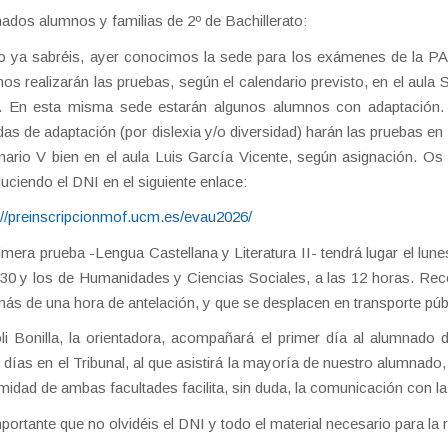
ados alumnos y familias de 2º de Bachillerato:
ya sabréis, ayer conocimos la sede para los exámenes de la PAU
os realizarán las pruebas, según el calendario previsto, en el aula
 En esta misma sede estarán algunos alumnos con adaptación. 
as de adaptación (por dislexia y/o diversidad) harán las pruebas en e
ario V bien en el aula Luis García Vicente, según asignación. 
duciendo el DNI en el siguiente enlace:
://preinscripcionmof.ucm.es/evau2026/
imera prueba -Lengua Castellana y Literatura II- tendrá lugar el lune
:30 y los de Humanidades y Ciencias Sociales, a las 12 horas. R
ás de una hora de antelación, y que se desplacen en transporte púb
i Bonilla, la orientadora, acompañará el primer día al alumnado de
 días en el Tribunal, al que asistirá la mayoría de nuestro alumnado
midad de ambas facultades facilita, sin duda, la comunicación con la
portante que no olvidéis el DNI y todo el material necesario para la 