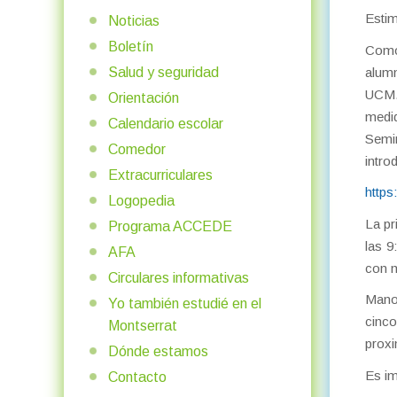
Estim
Noticias
Boletín
Como 
alumn
Salud y seguridad
UCM.
Orientación
medid
Calendario escolar
Semin
Comedor
intro
Extracurriculares
https
Logopedia
La pr
Programa ACCEDE
las 9
AFA
con m
Circulares informativas
Manol
Yo también estudié en el
cinco
Montserrat
proxi
Dónde estamos
Es im
Contacto