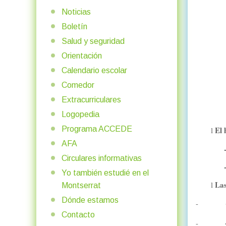
Noticias
Boletín
Salud y seguridad
Orientación
Calendario escolar
Comedor
Extracurriculares
Logopedia
Programa ACCEDE
El 
l
AFA
- Seg
Circulares informativas
- ESO
Yo también estudié en el
Las
l
Montserrat
Dónde estamos
-
Contacto
-