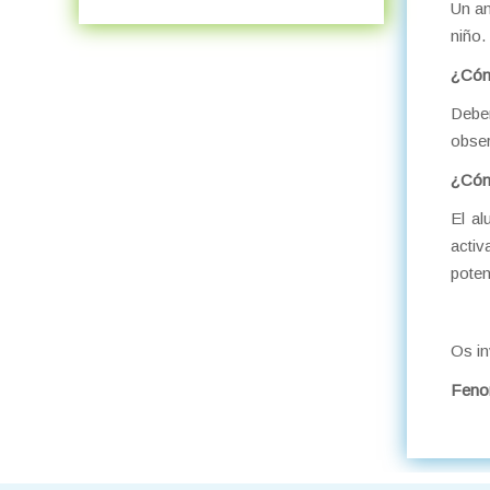
Un am
niño.
¿Cóm
Debe
obser
¿Cómo
El al
activ
poten
Os in
Feno