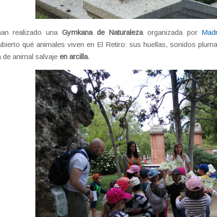
 han realizado una
Gymkana de Naturaleza
organizada por
Madr
bierto qué animales viven en El Retiro: sus huellas, sonidos plu
a de animal salvaje
en arcilla
.