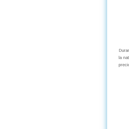
Duran
la na
preci