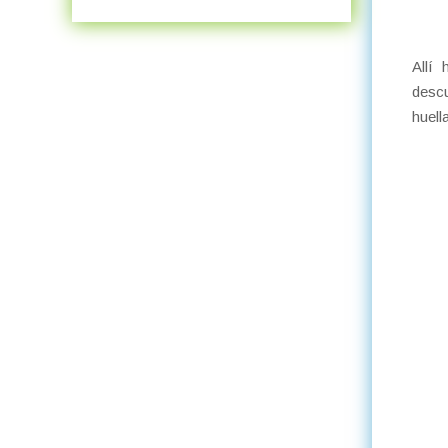
Allí
descu
huell