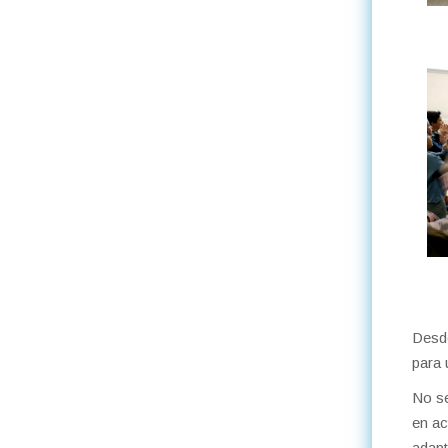
Des
para 
No se
en ac
adapt