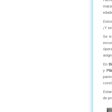
marav
edade
Estos
¡Y se
Se tr
excus
ópera
asign
En
B
y
Plá
pare
coreó
Estam
de pr