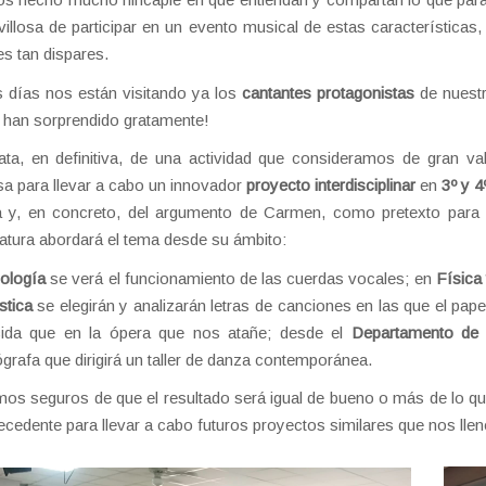
illosa de participar en un evento musical de estas características, 
s tan dispares.
 días nos están visitando ya los
cantantes protagonistas
de nuestr
 han sorprendido gratamente!
ata, en definitiva, de una actividad que consideramos de gran 
a para llevar a cabo un innovador
proyecto interdisciplinar
en
3º y 
 y, en concreto, del argumento de Carmen, como pretexto para r
atura abordará el tema desde su ámbito:
iología
se verá el funcionamiento de las cuerdas vocales; en
Física
stica
se elegirán y analizarán letras de canciones en las que el pape
cida que en la ópera que nos atañe; desde el
Departamento de
grafa que dirigirá un taller de danza contemporánea.
os seguros de que el resultado será igual de bueno o más de lo qu
ecedente para llevar a cabo futuros proyectos similares que nos llen