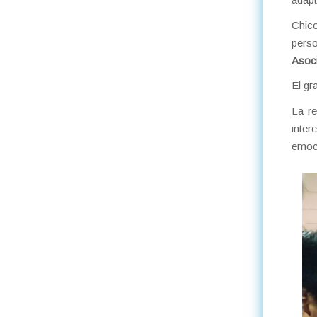
Chico
perso
Asoc
El gr
La re
inte
emoci