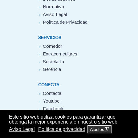
Normativa
Aviso Legal
Política de Privacidad
SERVICIOS
Comedor
Extracurriculares
Secretaría
Gerencia
CONECTA
Contacta
Youtube
Facebook
FUHEM
Este sitio web utiliza cookies para garantizar que
obtenga la mejor experiencia en nuestro sitio web.
Aviso Legal
Política de privacidad
Ajustes
◮
© Colegio Montserrat FUHEM 2025 - Todos los derechos reservados -
Aviso