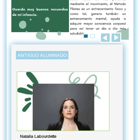
ANTIGUO ALUMNADO
Laura Gui
Natalia Labourdette