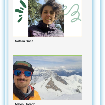
Angela Mo
Natalia Sanz
Pablo Ce
Mateo Dorado