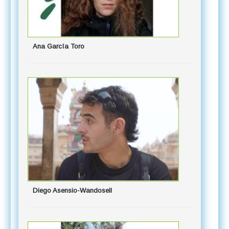
Guiomar 
Ana García Toro
Enrique Gi
Diego Asensio-Wandosell