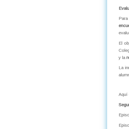
Evalu
Para 
encue
evalu
El ob
Coleg
y la
r
La in
alumn
Aquí 
Segu
Episo
Episo