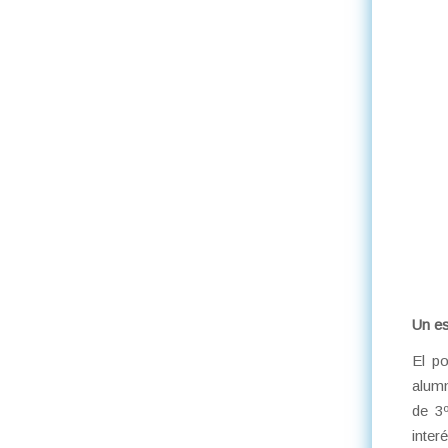
Un es
El p
alumn
de 3
interé