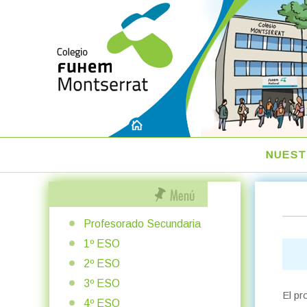
NUEST
Profesorado Secundaria
1º ESO
2º ESO
3º ESO
El pr
4º ESO