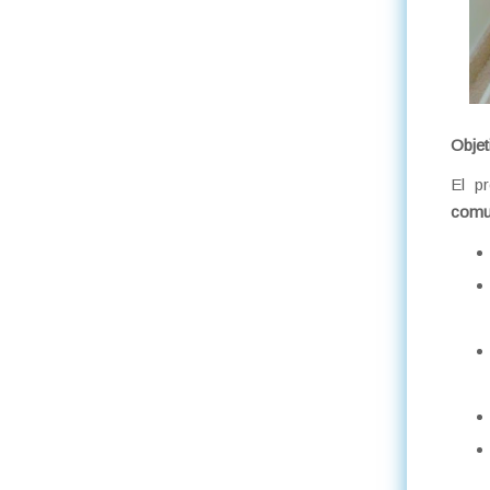
Objet
El p
comun